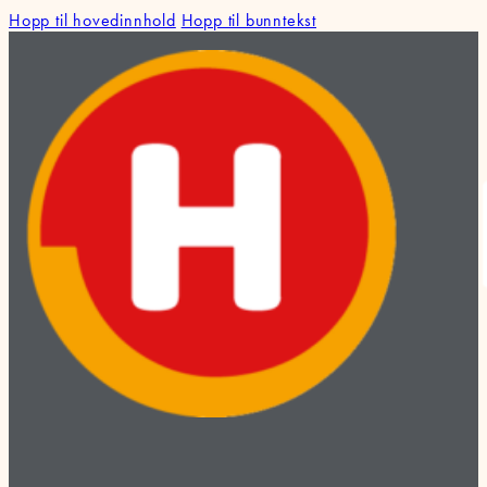
Hopp til hovedinnhold
Hopp til bunntekst