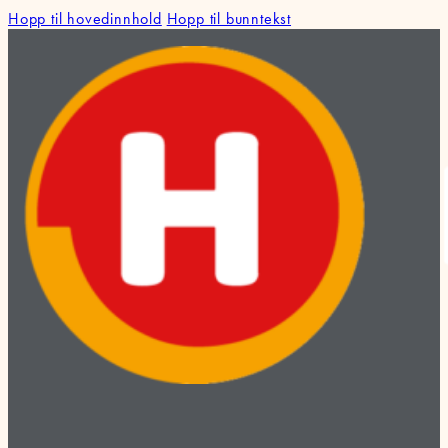
Hopp til hovedinnhold
Hopp til bunntekst