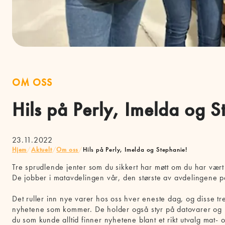
OM OSS
Hils på Perly, Imelda og S
23.11.2022
Hjem
/
Aktuelt
/
Om oss
/
Hils på Perly, Imelda og Stephanie!
Tre sprudlende jenter som du sikkert har møtt om du har vært
De jobber i matavdelingen vår, den største av avdelingene p
Det ruller inn nye varer hos oss hver eneste dag, og disse tre
nyhetene som kommer. De holder også styr på datovarer og pri
du som kunde alltid finner nyhetene blant et rikt utvalg mat- 