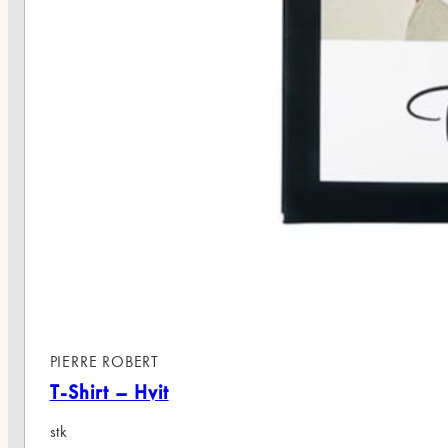
RE ROBERT
irt – Hvit