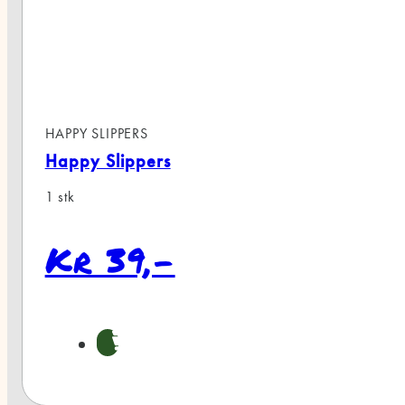
 SLIPPERS
y Slippers
r 39,-