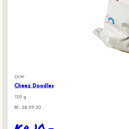
ez Doodles
8.09.20
 10,-