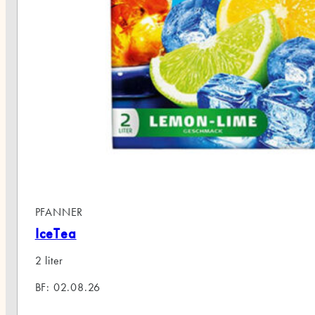
NER
ea
2.08.26