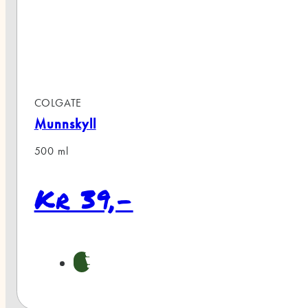
ATE
skyll
ml
r 39,-