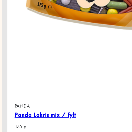
DA
a Lakris mix / fylt