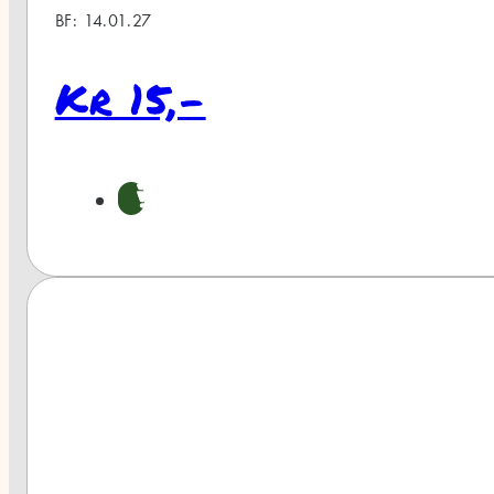
4.01.27
 15,-