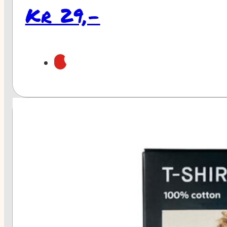
r 29,-