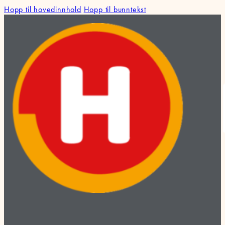
Hopp til hovedinnhold
Hopp til bunntekst