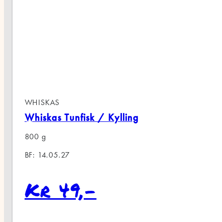
KAS
kas Tunfisk / Kylling
g
4.05.27
r 49,-