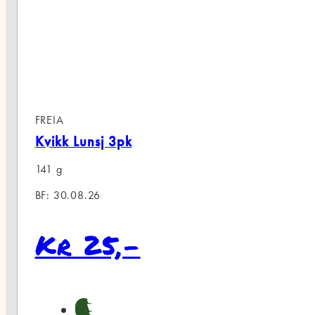
k Lunsj 3pk
0.08.26
r 25,-