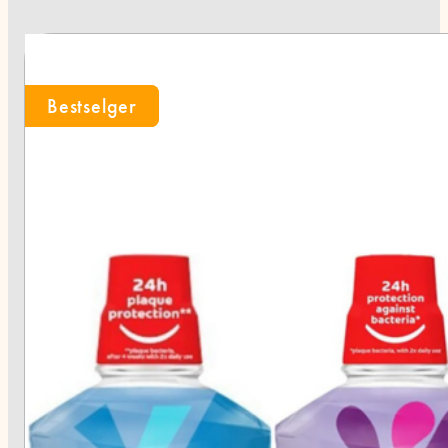
Bestselger
Bestselger