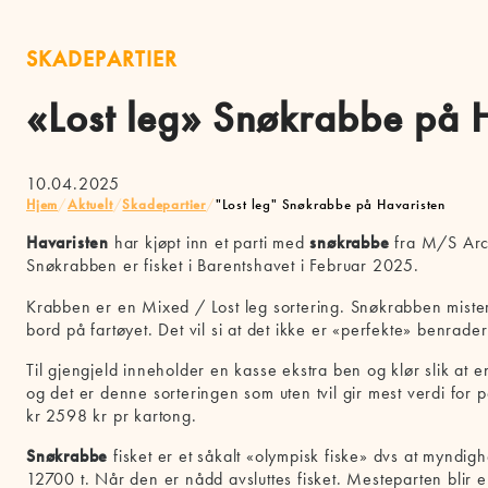
SKADEPARTIER
«Lost leg» Snøkrabbe på 
10.04.2025
Hjem
/
Aktuelt
/
Skadepartier
/
"Lost leg" Snøkrabbe på Havaristen
Havaristen
har kjøpt inn et parti med
snøkrabbe
fra M/S Arct
Snøkrabben er fisket i Barentshavet i Februar 2025.
Krabben er en Mixed / Lost leg sortering. Snøkrabben mister
bord på fartøyet. Det vil si at det ikke er «perfekte» benrader 
Til gjengjeld inneholder en kasse ekstra ben og klør slik at e
og det er denne sorteringen som uten tvil gir mest verdi for
kr 2598 kr pr kartong.
Snøkrabbe
fisket er et såkalt «olympisk fiske» dvs at myndig
12700 t. Når den er nådd avsluttes fisket. Mesteparten blir e