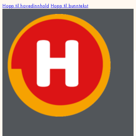
Hopp til hovedinnhold
Hopp til bunntekst